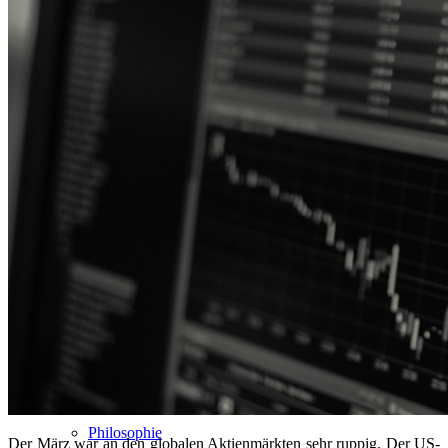
Anlageziel
Fondsdaten
Nachhaltigkeit
Philosophie
Der März war an den globalen Aktienmärkten sehr ruppig. Der US-