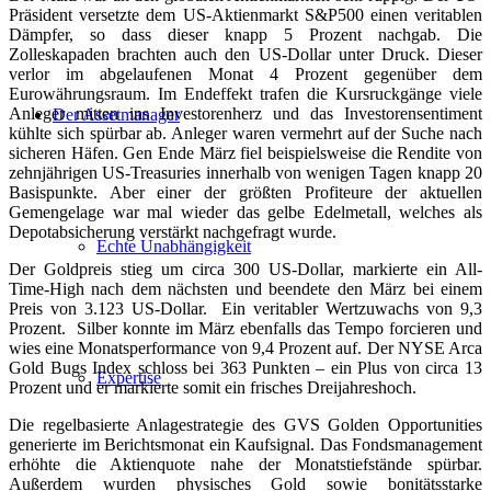
Präsident versetzte dem US-Aktienmarkt S&P500 einen veritablen
Dämpfer, so dass dieser knapp 5 Prozent nachgab. Die
Zolleskapaden brachten auch den US-Dollar unter Druck. Dieser
verlor im abgelaufenen Monat 4 Prozent gegenüber dem
Eurowährungsraum. Im Endeffekt trafen die Kursruckgänge viele
Anleger mitten ins Investorenherz und das Investorensentiment
Der Assetmanager
kühlte sich spürbar ab. Anleger waren vermehrt auf der Suche nach
sicheren Häfen. Gen Ende März fiel beispielsweise die Rendite von
zehnjährigen US-Treasuries innerhalb von wenigen Tagen knapp 20
Basispunkte. Aber einer der größten Profiteure der aktuellen
Gemengelage war mal wieder das gelbe Edelmetall, welches als
Depotabsicherung verstärkt nachgefragt wurde.
Echte Unabhängigkeit
Der Goldpreis stieg um circa 300 US-Dollar, markierte ein All-
Time-High nach dem nächsten und beendete den März bei einem
Preis von 3.123 US-Dollar. Ein veritabler Wertzuwachs von 9,3
Prozent. Silber konnte im März ebenfalls das Tempo forcieren und
wies eine Monatsperformance von 9,4 Prozent auf. Der NYSE Arca
Gold Bugs Index schloss bei 363 Punkten – ein Plus von circa 13
Expertise
Prozent und er markierte somit ein frisches Dreijahreshoch.
Die regelbasierte Anlagestrategie des GVS Golden Opportunities
generierte im Berichtsmonat ein Kaufsignal. Das Fondsmanagement
erhöhte die Aktienquote nahe der Monatstiefstände spürbar.
Außerdem wurden physisches Gold sowie bonitätsstarke