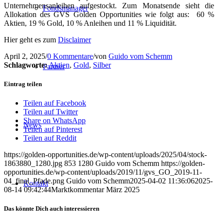
Unternehmensanleihen aufgestockt. Zum Monatsende sieht die
Fondsmanager
Allokation des GVS Golden Opportunities wie folgt aus: 60 %
Aktien, 19 % Gold, 10 % Anleihen und 11 % Liquidität.
Hier geht es zum
Disclaimer
April 2, 2025
/
0 Kommentare
/
von
Guido vom Schemm
Schlagworte:
Aktien
,
Gold
,
Silber
Partner
Eintrag teilen
Teilen auf Facebook
Teilen auf Twitter
Share on WhatsApp
News
Teilen auf Pinterest
Teilen auf Reddit
https://golden-opportunities.de/wp-content/uploads/2025/04/stock-
1863880_1280.jpg
853
1280
Guido vom Schemm
https://golden-
opportunities.de/wp-content/uploads/2019/11/gvs_GO_2019-11-
04_final_Pfade.png
Guido vom Schemm
2025-04-02 11:36:06
2025-
Kontakt
08-14 09:42:44
Marktkommentar März 2025
Das könnte Dich auch interessieren