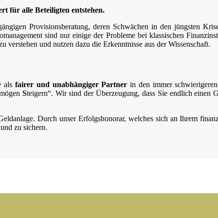
 für alle Beteiligten entstehen.
ängigen Provisionsberatung, deren Schwächen in den jüngsten Krise
omanagement sind nur einige der Probleme bei klassischen Finanzinsti
u verstehen und nutzen dazu die Erkenntnisse aus der Wissenschaft.
e als
fairer und unabhängiger Partner
in den immer schwierigeren
rmögen
S
teigern“. Wir sind der Überzeugung, dass Sie endlich einen Ges
eldanlage. Durch unser Erfolgshonorar, welches sich an Ihrem finanziel
 und zu sichern.