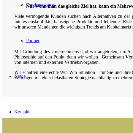
Fondsmanager
Nur wenn man das gleiche Ziel hat, kann ein Mehrwert
Viele vermögende Kunden suchen nach Alternativen zu der g
Interessenskonflikte, hauseigene Produkte und fehlendes Risik
wir unseren Mandanten die wichtigen Trends am Kapitalmarkt z
Partner
Mit Gründung des Unternehmens sind wir angetreten, um Si
Philosophie auf den Punkt, denn wir wollen „
G
emeinsam
V
e
von internen und externen Vertriebsvorgaben.
Wir schaffen eine echte Win-Win-Situation – für Sie und Ihre G
News
Vermögen mit einer belastbaren Strategie nachhaltig zu mehren
Kontakt