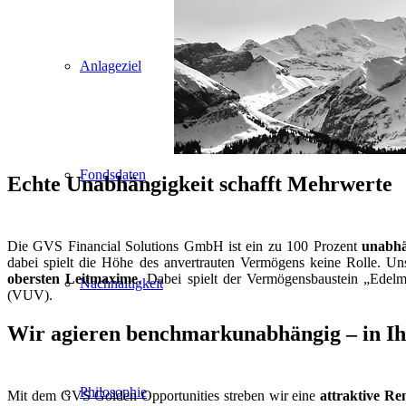
Anlageziel
Fondsdaten
Echte Unabhängigkeit schafft Mehrwerte
Die GVS Financial Solutions GmbH ist ein zu 100 Prozent
unabhä
dabei spielt die Höhe des anvertrauten Vermögens keine Rolle. U
obersten Leitmaxime
. Dabei spielt der Vermögensbaustein „Edelm
Nachhaltigkeit
(VUV).
Wir agieren benchmarkunabhängig – in Ih
Philosophie
Mit dem GVS Golden Opportunities streben wir eine
attraktive Re