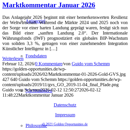
Marktkommentar Januar 2026
Das Anlagejahr 2026 beginnt mit einer bemerkenswerten Resilienz
Anlageziel
der Weltwirtschaft. Während die Märkte 2024 und 2025 noch von
der Sorge vor einer harten Landung geprägt waren, festigt sich nun
das Bild einer „sanften Landung 2.0“. Der Internationale
Währungsfonds (IWF) prognostiziert ein globales BIP-Wachstum
von soliden 3,3 %, getragen von einer zunehmenden Integration
Künstlicher Intelligenz in […]
Fondsdaten
Weiterlesen
Februar 12, 2026
/
0 Kommentare
/
von
Guido vom Schemm
https://golden-opportunities.de/wp-
content/uploads/2026/02/Marktkommentar-01-2026-Gold-GVS.jpg
427
640
Guido vom Schemm
https://golden-opportunities.de/wp-
content/uploads/2019/11/gvs_GO_2019-11-04_final_Pfade.png
Guido vom Schemm
2026-02-12 12:50:27
2026-02-12
Nachhaltigkeit
11:48:22
Marktkommentar Januar 2026
Datenschutz
Impressum
© 2021 Golden Opportunities.de
Philosophie