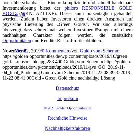
noch überschaubar ist. Eine unkomplizierte und schnell handelbare
Investmentlösung bietet der
philoro RESPONSIBLE GOLD
BOND
(WKN: A2TTXF). Dieser kann börsentäglich gehandelt
Suche
werden. Zudem haben Investoren einen direkten Anspruch auf
physische Lieferung des „Green Golds“. Wir sind allerdings
überzeugt, dass sehr zeitnah weitere Investmentlösungen mit einem
nachhaltigen Charakter folgen werden, die zusätzliche
Opportunitäten
und Rendite-Risiko-Profile abbilden.
November 22, 2019
Menü
/
0 Kommentare
/
von
Guido vom Schemm
https://golden-opportunities.de/wp-content/uploads/2019/10/green-
gold-is-repsonsible.jpg
283
400
Guido vom Schemm
https://golden-
opportunities.de/wp-content/uploads/2019/11/gvs_GO_2019-11-
04_final_Pfade.png
Guido vom Schemm
2019-11-22 08:39:32
2019-
11-22 08:41:00
Gold - Green Gold eine nachhaltige Lösung
Datenschutz
Impressum
© 2021 Golden Opportunities.de
Rechtliche Hinweise
Nachhaltigkeitsfaktoren