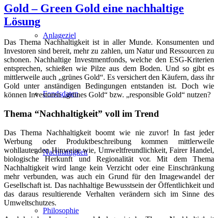
Gold – Green Gold eine nachhaltige
Lösung
Anlageziel
Das Thema Nachhaltigkeit ist in aller Munde. Konsumenten und
Investoren sind bereit, mehr zu zahlen, um Natur und Ressourcen zu
schonen. Nachhaltige Investmentfonds, welche den ESG-Kriterien
entsprechen, schießen wie Pilze aus dem Boden. Und so gibt es
mittlerweile auch „grünes Gold“. Es versichert den Käufern, dass ihr
Gold unter anständigen Bedingungen entstanden ist. Doch wie
Fondsdaten
können Investoren „grünes Gold“ bzw. „responsible Gold“ nutzen?
Thema “Nachhaltigkeit” voll im Trend
Das Thema Nachhaltigkeit boomt wie nie zuvor! In fast jeder
Werbung oder Produktbeschreibung kommen mittlerweile
wohllautenden Hinweise wie, Umweltfreundlichkeit, Fairer Handel,
Nachhaltigkeit
biologische Herkunft und Regionalität vor. Mit dem Thema
Nachhaltigkeit wird lange kein Verzicht oder eine Einschränkung
mehr verbunden, was auch ein Grund für den Imagewandel der
Gesellschaft ist. Das nachhaltige Bewusstsein der Öffentlichkeit und
das daraus resultierende Verhalten verändern sich im Sinne des
Umweltschutzes.
Philosophie