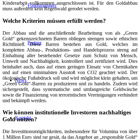
Kinderarbeit vollkommen ausgeschlossen ist. Für den Goldabbau
Fondsmanager
muss außerdem kein Regenwald gerodet werden.
Welche Kriterien müssen erfüllt werden?
Der Abbau und die anschließende Bearbeitung von als „Green
Gold“ gekennzeichneten Barren obliegen strengen sowie ethischen
Partner
Richtlinien. Diese Barren bestehen aus Gold, welches im
kompletten Abbau-, Produktions- und Handelsprozess streng auf
Einhaltung aller bestehender Gesetze zum Schutz von Mensch,
Umwelt und Nachhaltigkeit, kontrolliert und zertifiziert wird. Dies
beinhaltet auch, dass auf einen geringen Einsatz von Chemikalien
und auf einen minimalsten Ausstoß von CO2 geachtet wird. Der
ökologische Fußabdruck soll und wird möglichst klein gehalten, um
News
„Green Gold“-Barren zu produzieren und zu handeln. Zudem wird
sichergestellt, dass systematische und umfangreiche Geldwäsche
sowie die Finanzierung von terroristischen Vereinigungen verhindert
und bekämpft werden.
Wie können institutionelle Investoren nachhaltiges
Kontakt
Gold nutzen?
Die Investitionsmöglichkeiten, insbesondere für Volumina von über
1 Million Euro sind rar gesät, da das Angebot an „responsible Gold“