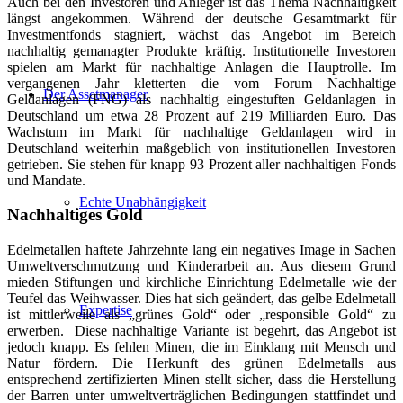
Auch bei den Investoren und Anleger ist das Thema Nachhaltigkeit
längst angekommen. Während der deutsche Gesamtmarkt für
Investmentfonds stagniert, wächst das Angebot im Bereich
nachhaltig gemanagter Produkte kräftig. Institutionelle Investoren
spielen am Markt für nachhaltige Anlagen die Hauptrolle. Im
vergangenen Jahr kletterten die vom Forum Nachhaltige
Der Assetmanager
Geldanlagen (FNG) als nachhaltig eingestuften Geldanlagen in
Deutschland um etwa 28 Prozent auf 219 Milliarden Euro. Das
Wachstum im Markt für nachhaltige Geldanlagen wird in
Deutschland weiterhin maßgeblich von institutionellen Investoren
getrieben. Sie stehen für knapp 93 Prozent aller nachhaltigen Fonds
und Mandate.
Echte Unabhängigkeit
Nachhaltiges Gold
Edelmetallen haftete Jahrzehnte lang ein negatives Image in Sachen
Umweltverschmutzung und Kinderarbeit an. Aus diesem Grund
mieden Stiftungen und kirchliche Einrichtung Edelmetalle wie der
Teufel das Weihwasser. Dies hat sich geändert, das gelbe Edelmetall
Expertise
ist mittlerweile als „grünes Gold“ oder „responsible Gold“ zu
erwerben. Diese nachhaltige Variante ist begehrt, das Angebot ist
jedoch knapp. Es fehlen Minen, die im Einklang mit Mensch und
Natur fördern. Die Herkunft des grünen Edelmetalls aus
entsprechend zertifizierten Minen stellt sicher, dass die Herstellung
der Barren unter umweltverträglichen Bedingungen stattfindet und