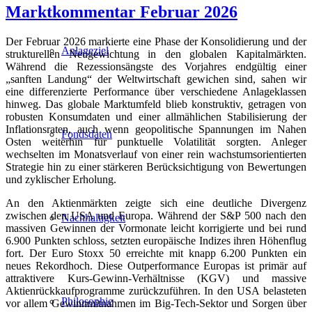
Marktkommentar Februar 2026
Der Februar 2026 markierte eine Phase der Konsolidierung und der
Anlageziel
strukturellen Neugewichtung in den globalen Kapitalmärkten.
Während die Rezessionsängste des Vorjahres endgültig einer
„sanften Landung“ der Weltwirtschaft gewichen sind, sahen wir
eine differenzierte Performance über verschiedene Anlageklassen
hinweg. Das globale Marktumfeld blieb konstruktiv, getragen von
robusten Konsumdaten und einer allmählichen Stabilisierung der
Inflationsraten, auch wenn geopolitische Spannungen im Nahen
Fondsdaten
Osten weiterhin für punktuelle Volatilität sorgten. Anleger
wechselten im Monatsverlauf von einer rein wachstumsorientierten
Strategie hin zu einer stärkeren Berücksichtigung von Bewertungen
und zyklischer Erholung.
An den Aktienmärkten zeigte sich eine deutliche Divergenz
zwischen den USA und Europa. Während der S&P 500 nach den
Nachhaltigkeit
massiven Gewinnen der Vormonate leicht korrigierte und bei rund
6.900 Punkten schloss, setzten europäische Indizes ihren Höhenflug
fort. Der Euro Stoxx 50 erreichte mit knapp 6.200 Punkten ein
neues Rekordhoch. Diese Outperformance Europas ist primär auf
attraktivere Kurs-Gewinn-Verhältnisse (KGV) und massive
Aktienrückkaufprogramme zurückzuführen. In den USA belasteten
Philosophie
vor allem Gewinnmitnahmen im Big-Tech-Sektor und Sorgen über