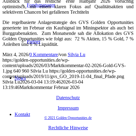
Ausblick für das restliche erste Halbjahr 2026 vorsichtig
Fondsmanager
optimistisch, mit einem klaren Fokus auf Qualitätsaktien und
selektivem Chancen bei gefallenen Techtiteln
Die regelbasierte Anlagestrategie des GVS Golden Opportunities
generierte im Februar ein Kaufsignal im Miningsektor als auch bei
Burggrabenaktien. Zum Monatsende sah die Allokation des GVS
Golden Opportunities wie folgt aus: 72 % Aktien, 15 % Gold, 7 %
Partner
Anleihen und 6 % Liquidität.
März 4, 2026
/
0 Kommentare
/
von
Silvia Lu
https://golden-opportunities.de/wp-
content/uploads/2026/03/Marktkommentar-02-2026-Gold-GVS-
1.jpg
640
960
Silvia Lu
https://golden-opportunities.de/wp-
content/uploads/2019/11/gvs_GO_2019-11-04_final_Pfade.png
News
Silvia Lu
2026-03-04 13:19:46
2026-03-04
13:19:46
Marktkommentar Februar 2026
Datenschutz
Impressum
Kontakt
© 2021 Golden Opportunities.de
Rechtliche Hinweise