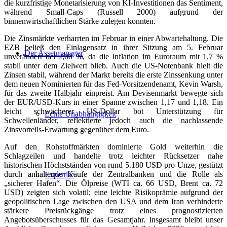
die kurzfristige Monetarisierung von KI-Investitionen das Sentiment,
während Small-Caps (Russell 2000) aufgrund der
binnenwirtschaftlichen Stärke zulegen konnten.
Die Zinsmärkte verharrten im Februar in einer Abwartehaltung. Die
EZB beließ den Einlagensatz in ihrer Sitzung am 5. Februar
Der Assetmanager
unverändert bei 2,00 %, da die Inflation im Euroraum mit 1,7 %
stabil unter dem Zielwert blieb. Auch die US-Notenbank hielt die
Zinsen stabil, während der Markt bereits die erste Zinssenkung unter
dem neuen Nominierten für das Fed-Vorsitzendenamt, Kevin Warsh,
für das zweite Halbjahr einpreist. Am Devisenmarkt bewegte sich
der EUR/USD-Kurs in einer Spanne zwischen 1,17 und 1,18. Ein
leicht schwächerer US-Dollar bot Unterstützung für
Echte Unabhängigkeit
Schwellenländer, reflektierte jedoch auch die nachlassende
Zinsvorteils-Erwartung gegenüber dem Euro.
Auf den Rohstoffmärkten dominierte Gold weiterhin die
Schlagzeilen und handelte trotz leichter Rücksetzer nahe
historischen Höchstständen von rund 5.180 USD pro Unze, gestützt
durch anhaltende Käufe der Zentralbanken und die Rolle als
Expertise
„sicherer Hafen“. Die Ölpreise (WTI ca. 66 USD, Brent ca. 72
USD) zeigten sich volatil; eine leichte Risikoprämie aufgrund der
geopolitischen Lage zwischen den USA und dem Iran verhinderte
stärkere Preisrückgänge trotz eines prognostizierten
Angebotsüberschusses für das Gesamtjahr. Insgesamt bleibt unser