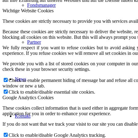
auf Ihre Erfahrung auf unseren Websites und auf die Dienste haben k
Fondsmanager
Wichtige Website Cookies
These cookies are strictly necessary to provide you with services avail
Because these cookies are strictly necessary to deliver the website,
blocking all cookies on this website. But this will always prompt you t
Partner
We fully respect if you want to refuse cookies but to avoid asking y
experience. If you refuse cookies we will remove all set cookies in o
We provide you with a list of stored cookies on your computer in o
check these in your browser security settings.
News
Check to enable permanent hiding of message bar and refuse all co
window or new a tab.
Click to enable/disable essential site cookies.
Google Analytics Cookies
These cookies collect information that is used either in aggregate fo
application for you in order to enhance your experience.
Kontakt
If you do not want that we track your visist to our site you can disabl
Click to enable/disable Google Analytics tracking.