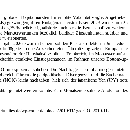
globalen Kapitalmärkten für erhöhte Volatilität sorgte. Angetrieben
B) gezwungen, ihren Einlagenzins erstmals seit 2023 wieder um 25
,75 % beließ, signalisierte auch sie die Bereitschaft zu weiteren
n die Markterwartungen bezüglich baldiger Zinssenkungen spürbar und
 % etablierten.
lbjahr 2026 zwar mit einem soliden Plus ab, erlebte im Juni jedoch
beflügelte – erste Anzeichen einer Überhitzung zeigte. Europäische
sondere der Haushaltsdisziplin in Frankreich, im Monatsverlauf an
weiterhin attraktive Einstiegschancen im Rahmen unseres Bottom-up-
 Ölpreisspitzen ausblieben. Die Nachfrage nach inflationsgeschützten
nbereich führten die geldpolitischen Divergenzen und die Suche nach
NOK) leicht nachgaben, hielt sich der japanische Yen (JPY) trotz
uidität genutzt werden konnte. Zum Monatsende sah die Allokation des
ortunities.de/wp-content/uploads/2019/11/gvs_GO_2019-11-