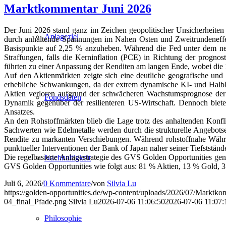
Marktkommentar Juni 2026
Der Juni 2026 stand ganz im Zeichen geopolitischer Unsicherheiten 
Anlageziel
durch anhaltende Spannungen im Nahen Osten und Zweitrundeneffek
Basispunkte auf 2,25 % anzuheben. Während die Fed unter dem neue
Straffungen, falls die Kerninflation (PCE) in Richtung der prognos
führten zu einer Anpassung der Renditen am langen Ende, wobei die 10
Auf den Aktienmärkten zeigte sich eine deutliche geografische und
erhebliche Schwankungen, da der extrem dynamische KI- und Halblei
Aktien verloren aufgrund der schwächeren Wachstumsprognose der E
Fondsdaten
Dynamik gegenüber der resilienteren US-Wirtschaft. Dennoch bieten
Ansatzes.
An den Rohstoffmärkten blieb die Lage trotz des anhaltenden Konflik
Sachwerten wie Edelmetalle werden durch die strukturelle Angebotse
Rendite zu markanten Verschiebungen. Während rohstoffnahe Währu
punktueller Interventionen der Bank of Japan naher seiner Tiefststände
Die regelbasierte Anlagestrategie des GVS Golden Opportunities gene
Nachhaltigkeit
GVS Golden Opportunities wie folgt aus: 81 % Aktien, 13 % Gold, 3
Juli 6, 2026
/
0 Kommentare
/
von
Silvia Lu
https://golden-opportunities.de/wp-content/uploads/2026/07/Markt
04_final_Pfade.png
Silvia Lu
2026-07-06 11:06:50
2026-07-06 11:07:
Philosophie