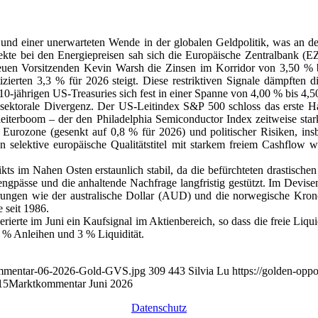
und einer unerwarteten Wende in der globalen Geldpolitik, was an den 
te bei den Energiepreisen sah sich die Europäische Zentralbank (EZ
n Vorsitzenden Kevin Warsh die Zinsen im Korridor von 3,50 % bis 3
tizierten 3,3 % für 2026 steigt. Diese restriktiven Signale dämpfte
-jährigen US-Treasuries sich fest in einer Spanne von 4,00 % bis 4,50
 sektorale Divergenz. Der US-Leitindex S&P 500 schloss das erste Ha
terboom – der den Philadelphia Semiconductor Index zeitweise stark 
urozone (gesenkt auf 0,8 % für 2026) und politischer Risiken, insbe
 selektive europäische Qualitätstitel mit starkem freiem Cashflow 
ts im Nahen Osten erstaunlich stabil, da die befürchteten drastischen
ngpässe und die anhaltende Nachfrage langfristig gestützt. Im Devise
ngen wie der australische Dollar (AUD) und die norwegische Krone (
 seit 1986.
rierte im Juni ein Kaufsignal im Aktienbereich, so dass die freie Liq
 % Anleihen und 3 % Liquidität.
kommentar-06-2026-Gold-GVS.jpg
309
443
Silvia Lu
https://golden-opp
15
Marktkommentar Juni 2026
Datenschutz