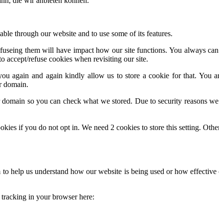
ann, die wir anbieten können.
able through our website and to use some of its features.
 refuseing them will have impact how our site functions. You always ca
o accept/refuse cookies when revisiting our site.
ou again and again kindly allow us to store a cookie for that. You are
ur domain.
ur domain so you can check what we stored. Due to security reasons we
okies if you do not opt in. We need 2 cookies to store this setting. 
rm to help us understand how our website is being used or how effectiv
e tracking in your browser here: