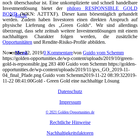
noch überschaubar ist. Eine unkomplizierte und schnell handelbare
Investmentlösung bietet der
philoro RESPONSIBLE GOLD
BOND
(WKN: A2TTXF). Dieser kann börsentäglich gehandelt
Suche
werden. Zudem haben Investoren einen direkten Anspruch auf
physische Lieferung des „Green Golds“. Wir sind allerdings
überzeugt, dass sehr zeitnah weitere Investmentlösungen mit einem
nachhaltigen Charakter folgen werden, die zusätzliche
Opportunitäten
und Rendite-Risiko-Profile abbilden.
November 22, 2019
Menü
/
0 Kommentare
/
von
Guido vom Schemm
https://golden-opportunities.de/wp-content/uploads/2019/10/green-
gold-is-repsonsible.jpg
283
400
Guido vom Schemm
https://golden-
opportunities.de/wp-content/uploads/2019/11/gvs_GO_2019-11-
04_final_Pfade.png
Guido vom Schemm
2019-11-22 08:39:32
2019-
11-22 08:41:00
Gold - Green Gold eine nachhaltige Lösung
Datenschutz
Impressum
© 2021 Golden Opportunities.de
Rechtliche Hinweise
Nachhaltigkeitsfaktoren