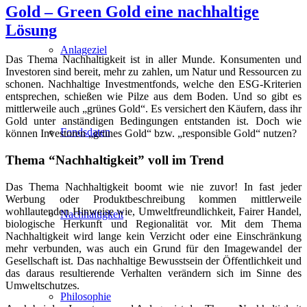
Gold – Green Gold eine nachhaltige
Lösung
Anlageziel
Das Thema Nachhaltigkeit ist in aller Munde. Konsumenten und
Investoren sind bereit, mehr zu zahlen, um Natur und Ressourcen zu
schonen. Nachhaltige Investmentfonds, welche den ESG-Kriterien
entsprechen, schießen wie Pilze aus dem Boden. Und so gibt es
mittlerweile auch „grünes Gold“. Es versichert den Käufern, dass ihr
Gold unter anständigen Bedingungen entstanden ist. Doch wie
Fondsdaten
können Investoren „grünes Gold“ bzw. „responsible Gold“ nutzen?
Thema “Nachhaltigkeit” voll im Trend
Das Thema Nachhaltigkeit boomt wie nie zuvor! In fast jeder
Werbung oder Produktbeschreibung kommen mittlerweile
wohllautenden Hinweise wie, Umweltfreundlichkeit, Fairer Handel,
Nachhaltigkeit
biologische Herkunft und Regionalität vor. Mit dem Thema
Nachhaltigkeit wird lange kein Verzicht oder eine Einschränkung
mehr verbunden, was auch ein Grund für den Imagewandel der
Gesellschaft ist. Das nachhaltige Bewusstsein der Öffentlichkeit und
das daraus resultierende Verhalten verändern sich im Sinne des
Umweltschutzes.
Philosophie