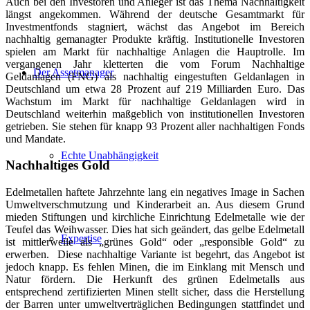
Auch bei den Investoren und Anleger ist das Thema Nachhaltigkeit
längst angekommen. Während der deutsche Gesamtmarkt für
Investmentfonds stagniert, wächst das Angebot im Bereich
nachhaltig gemanagter Produkte kräftig. Institutionelle Investoren
spielen am Markt für nachhaltige Anlagen die Hauptrolle. Im
vergangenen Jahr kletterten die vom Forum Nachhaltige
Der Assetmanager
Geldanlagen (FNG) als nachhaltig eingestuften Geldanlagen in
Deutschland um etwa 28 Prozent auf 219 Milliarden Euro. Das
Wachstum im Markt für nachhaltige Geldanlagen wird in
Deutschland weiterhin maßgeblich von institutionellen Investoren
getrieben. Sie stehen für knapp 93 Prozent aller nachhaltigen Fonds
und Mandate.
Echte Unabhängigkeit
Nachhaltiges Gold
Edelmetallen haftete Jahrzehnte lang ein negatives Image in Sachen
Umweltverschmutzung und Kinderarbeit an. Aus diesem Grund
mieden Stiftungen und kirchliche Einrichtung Edelmetalle wie der
Teufel das Weihwasser. Dies hat sich geändert, das gelbe Edelmetall
Expertise
ist mittlerweile als „grünes Gold“ oder „responsible Gold“ zu
erwerben. Diese nachhaltige Variante ist begehrt, das Angebot ist
jedoch knapp. Es fehlen Minen, die im Einklang mit Mensch und
Natur fördern. Die Herkunft des grünen Edelmetalls aus
entsprechend zertifizierten Minen stellt sicher, dass die Herstellung
der Barren unter umweltverträglichen Bedingungen stattfindet und