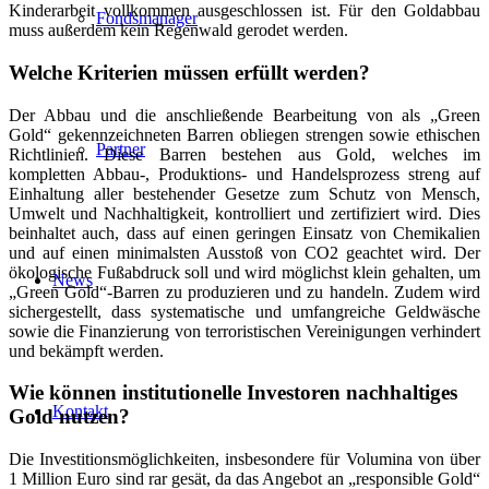
Kinderarbeit vollkommen ausgeschlossen ist. Für den Goldabbau
Fondsmanager
muss außerdem kein Regenwald gerodet werden.
Welche Kriterien müssen erfüllt werden?
Der Abbau und die anschließende Bearbeitung von als „Green
Gold“ gekennzeichneten Barren obliegen strengen sowie ethischen
Partner
Richtlinien. Diese Barren bestehen aus Gold, welches im
kompletten Abbau-, Produktions- und Handelsprozess streng auf
Einhaltung aller bestehender Gesetze zum Schutz von Mensch,
Umwelt und Nachhaltigkeit, kontrolliert und zertifiziert wird. Dies
beinhaltet auch, dass auf einen geringen Einsatz von Chemikalien
und auf einen minimalsten Ausstoß von CO2 geachtet wird. Der
ökologische Fußabdruck soll und wird möglichst klein gehalten, um
News
„Green Gold“-Barren zu produzieren und zu handeln. Zudem wird
sichergestellt, dass systematische und umfangreiche Geldwäsche
sowie die Finanzierung von terroristischen Vereinigungen verhindert
und bekämpft werden.
Wie können institutionelle Investoren nachhaltiges
Kontakt
Gold nutzen?
Die Investitionsmöglichkeiten, insbesondere für Volumina von über
1 Million Euro sind rar gesät, da das Angebot an „responsible Gold“